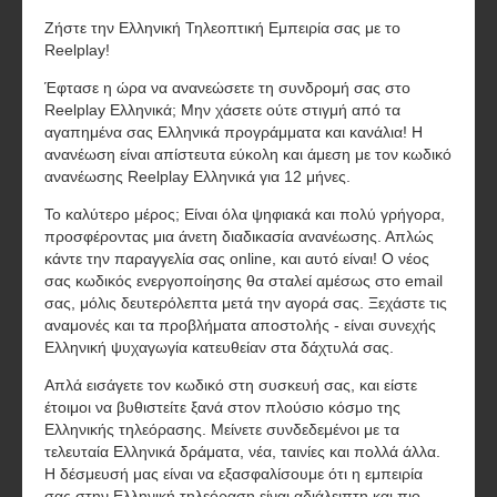
Ζήστε την Ελληνική Τηλεοπτική Εμπειρία σας με το
Reelplay!
Έφτασε η ώρα να ανανεώσετε τη συνδρομή σας στο
Reelplay Ελληνικά; Μην χάσετε ούτε στιγμή από τα
αγαπημένα σας Ελληνικά προγράμματα και κανάλια! Η
ανανέωση είναι απίστευτα εύκολη και άμεση με τον κωδικό
ανανέωσης Reelplay Ελληνικά για 12 μήνες.
Το καλύτερο μέρος; Είναι όλα ψηφιακά και πολύ γρήγορα,
προσφέροντας μια άνετη διαδικασία ανανέωσης. Απλώς
κάντε την παραγγελία σας online, και αυτό είναι! Ο νέος
σας κωδικός ενεργοποίησης θα σταλεί αμέσως στο email
σας, μόλις δευτερόλεπτα μετά την αγορά σας. Ξεχάστε τις
αναμονές και τα προβλήματα αποστολής - είναι συνεχής
Ελληνική ψυχαγωγία κατευθείαν στα δάχτυλά σας.
Απλά εισάγετε τον κωδικό στη συσκευή σας, και είστε
έτοιμοι να βυθιστείτε ξανά στον πλούσιο κόσμο της
Ελληνικής τηλεόρασης. Μείνετε συνδεδεμένοι με τα
τελευταία Ελληνικά δράματα, νέα, ταινίες και πολλά άλλα.
Η δέσμευσή μας είναι να εξασφαλίσουμε ότι η εμπειρία
σας στην Ελληνική τηλεόραση είναι αδιάλειπτη και πιο